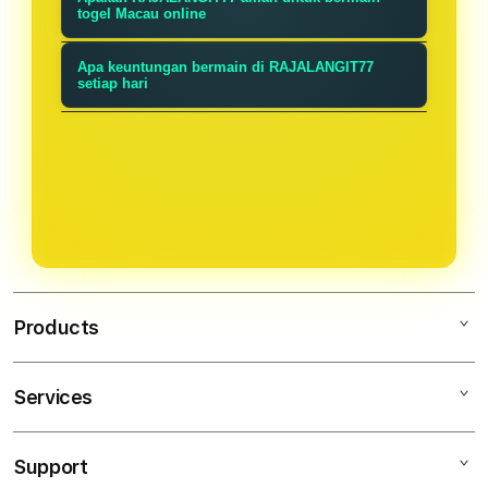
RAJALANGIT77 terus meningkat
teknologi otomatis, RAJALANGIT77
diambil langsung dari sumber resmi
togel Macau online
karena pemain merasa nyaman
memastikan setiap hasil tampil cepat
dan diproses dengan sistem akurasi
RAJALANGIT77 menggunakan sistem
dengan performa dan kecepatan
tanpa delay sehingga pemain tidak
Apa keuntungan bermain di RAJALANGIT77
tinggi. RAJALANGIT77 menjamin
keamanan berlapis dan enkripsi
setiap hari
aksesnya.
perlu menunggu lama.
setiap data keluaran valid dan dapat
modern untuk melindungi data serta
Dengan RAJALANGIT77, pemain
dipercaya oleh semua pemain setiap
transaksi pemain. Semua aktivitas di
mendapatkan akses ke bandar togel
hari.
bandar togel Macau online
Macau online terpopuler dengan
RAJALANGIT77 diawasi secara ketat
sistem result cepat dan akurat setiap
agar tetap aman dan nyaman.
hari. RAJALANGIT77 membantu
pemain bermain konsisten dan
meningkatkan peluang menang
Products
secara rutin.
Services
RAJALANGIT77
SITUS TOTO
Support
AppleCare+
TOGEL RESMI