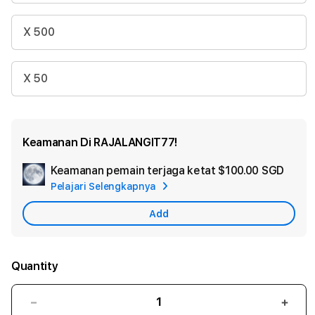
X 500
X 50
Keamanan Di RAJALANGIT77!
Keamanan pemain terjaga ketat
$100.00 SGD
Add
Pelajari Selengkapnya
Appl
Care
Add
Quantity
Decrease
Incr