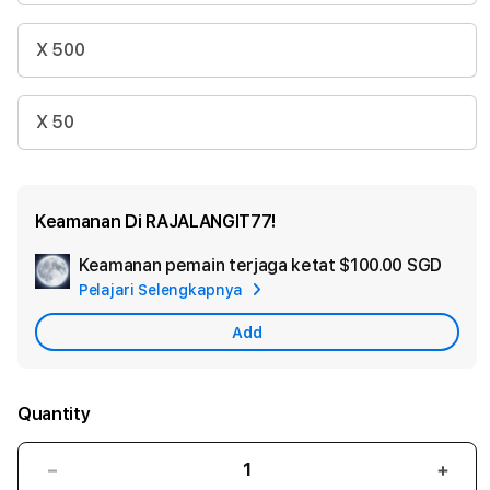
X 500
X 50
Keamanan Di RAJALANGIT77!
Keamanan pemain terjaga ketat
$100.00 SGD
Add
Pelajari Selengkapnya
Appl
Care
Add
Quantity
Decrease
Incr