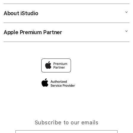
Corporate
TOTO TOGEL
About iStudio
My Account
Toto Togel
SITUS TOGEL
Collection & Delivery
Elush Service Provider
TOGEL ONLINE
Apple Premium Partner
About Us
Returns & Exchanges
Financing Options
LINK TOGEL
Find an iStudio near you
Contact Us
Trade-in
TOGEL ONLINE TERPERCAYA
Why Shop at iStudio
FAQ
Traveller’s Reservation
Elush Corporate Website
Privacy Policy
Site Terms of Use
Subscribe to our emails