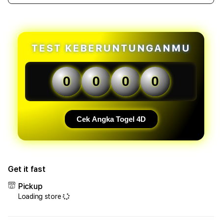
quantity
quant
forRAJALANGIT77
forR
-
-
Link
Link
alternatif
alter
TEST KEBERUNTUNGANMU
situs
situs
toto
toto
slot
slot
0
0
0
0
gacor
gaco
dan
dan
togel
togel
online
onlin
Cek Angka Togel 4D
terupdate
teru
dan
dan
tidak
tidak
diblokir
diblo
Get it fast
Pickup
Loading store